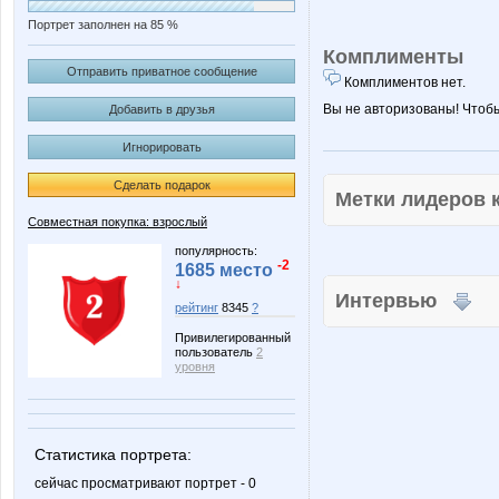
Портрет заполнен на 85 %
Комплименты
Отправить приватное сообщение
Комплиментов нет.
Вы не авторизованы! Чтоб
Добавить в друзья
Игнорировать
Сделать подарок
Метки лидеров
Совместная покупка: взрослый
популярность:
-2
1685 место
↓
Интервью
рейтинг
8345
?
Привилегированный
пользователь
2
уровня
Статистика портрета:
сейчас просматривают портрет - 0