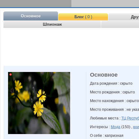
Основное
Блог
( 0 )
Дру
Шпионаж
Основное
Дата рождения : скрыто
Место рождения : скрыто
Место нахождения : скрыто
Место проживания : не ука
Любимые места :
ТЦ Респу
Интересы :
Мода
(150) ,
кни
О себе : капризная