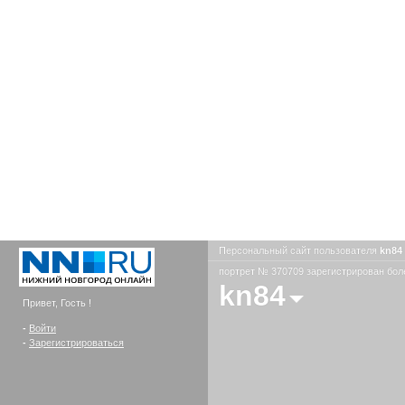
Персональный сайт пользователя
kn84
портрет № 370709 зарегистрирован боле
kn84
Привет, Гость !
-
Войти
-
Зарегистрироваться